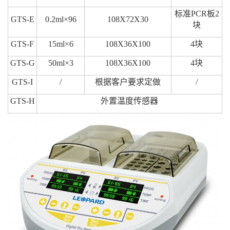
标准
PCR板2
GTS-E
0.2ml×
96
108X72X30
块
GTS-F
15ml×
6
108X36X100
4块
GTS-G
50ml×
3
108X36X100
4块
GTS-I
/
根据客户要求定做
/
GTS-H
外置温度传感器