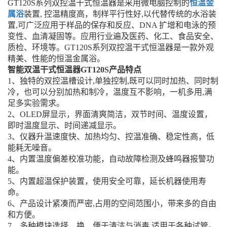
GT120S系列双控温干式恒温器是采用微电脑控制的
恒温金
属浴
装置, 控温精度高，制样平行性好,以代替传统的水浴装
置,可广泛应用于样品的保存和反应、DNA 扩增和电泳的预
变性、血清凝固等。应用行业遍及医药、化工、食品安全、
质检、环境等。GT120S系列双控温干式恒温器是一款外观
精美、性能的恒温金属浴。
智能双温干式恒温器GT120S产品特点
1、独特的双控温槽设计,单独控制,既可以同时加热、同时制
冷，也可以分别加热和制冷，温度互不影响，一机多用,满
足多实验需求。
2、OLED屏显示，界面清爽简洁，双节时间、温度设置，
即时温度显示、时间递减显示。
3、仪器升温速度快、加热均匀、控温准确、稳定性高，低
能耗无噪音。
4、内置温度偏差校准功能，自动故障检测及蜂鸣器报警功
能。
5、内置超温保护装置，使用安全可靠，延长机器使用寿
命。
6、产品设计紧凑而严密,占用的空间范围小，带来多的自由
和方便。
7、多种模块选择，换，便于清洁与消毒,适用于各种试管。