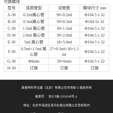
可换模块
型号
适用管型
试管数
模块尺寸 mm
A-30
0.2ml离心管
96×0.2ml
Φ104.5 x 32
B-30
0.5ml离心管
59×0.5ml
Φ104.5x 32
C-30
1.5ml 离心管
39×1.5ml
Φ104.5 x 32
D-30
2.0ml 离心管
39×2.0ml
Φ104.5 x 32
E-30
5ml 离心管
18×5.0ml
Φ104.5 x 32
0.5ml+1.5ml 离
27×0.5ml+30×1.5
F-30
Φ104.5 x 32
心管
ml
G-30
Φ6mm
59×6mm
Φ104.5 x 32
H-30
订做
订做
订做
莱普特科学仪器（北京）有限公司市场部 © 版权所有
备案号：
京ICP备11034349号-4
地址：北京市海淀区清河永泰庄西路公交党校院内