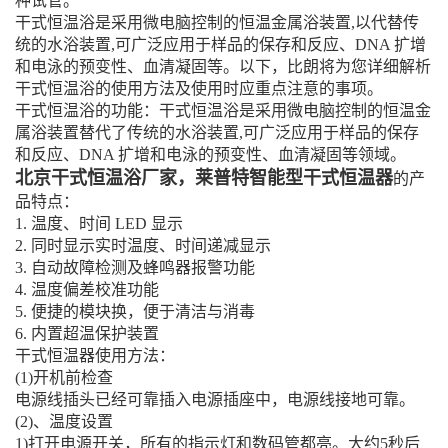
种试管。
干式恒温浴是采用微电脑控制的恒温金属浴装置,以代替传
统的水浴装置,可广泛应用于样品的保存和反应、DNA 扩增
和电泳的预变性、血清凝固等。以下，比朗将为您详细解析
干式恒温浴的使用方法及使用时应重点注意的事项。
干式恒温浴的功能：干式恒温浴是采用微电脑控制的恒温金
属浴装置替代了传统的水浴装置,可广泛应用于样品的保存
和反应、DNA 扩增和电泳的预变性、血清凝固等领域。
北京干式恒温浴厂家，莱普特智能型干式恒温器
的产
品特点：
1. 温度、时间 LED 显示
2. 同时显示实时温度、时间递减显示
3. 自动故障检测及蜂鸣器报警功能
4. 温度偏差校准功能
5. 便捷的模块换，便于清洁与消毒
6. 内置超温保护装置
干式恒温器使用方法：
(1)开机前检查
电源线插头已经可靠插入电源插座中，电源线接地可靠。
(2)、温度设置
1)打开电源开关，所有的指示灯和数码管都亮。大约5秒后