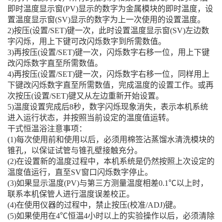
即时温度显示窗(PV)显示的数字为金属模块的即时温度，设
置温度显示窗(SV)显示的数字为上一次使用的设置温度。
2)按压(设置/SET)键一次，此时设置温度显示窗(SV)左边数
字闪烁，用上下键可改闪烁数字到所需数值。
3)再按压(设置/SET)键一次，闪烁数字右移一位，用上下键
改闪烁数字直至所需数值。
4)再按压(设置/SET)键一次，闪烁数字右移一位，同样用上
下键改闪烁数字直至所需数值，完成温度的设置工作。或再
次按压(设置/SET)键又从左边重新开始设置。
5)温度设置完成后8秒，数字闪烁现象消失，表示本机系统
进入运行状态，并按照当前设定的温度值运转。
干式恒温浴注意事项：
(1)每次使用前和使用以后，必须用棉签沾蒸馏水清洗模块的
锥孔，以保证试管与锥孔壁接触充分。
(2)在设置新的温度过程中，本机系统是仍然按照上次设定的
温度值运行，直至SV窗口闪烁数字停止。
(3)如果显示温度(PV)与第三方测量温度相差0.1℃以上时，
联系本机保管人进行温度误差校正。
(4)在使用仪器的过程中，禁止按压(校准/ADJ)键。
(5)如果使用在4℃恒温4小时以上的实验操作以后，必须清除