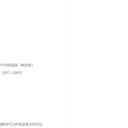
00干式恒温器（制冷型）
-10℃—100℃
室温降30℃),(环境温度为26℃以