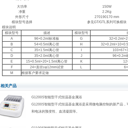
大功率
150W
净重
2.2Kg
外形尺寸
270190170 mm
模块型号选择
参见GT/GTL系列可换模块
模块说明
模块型号
描述
模块型号
A
96×0.2ml标准板
G
32×0.2ml+
B
54×0.5ml离心管
H
32×0.2ml+10×0
C
35×1.5ml离心管
I
103×67×
D
35×2.0ml离心管
J
96×0.2m
E
15×0.5ml+20×1.5ml离心管
K
12
F
24×直径≤φ12mm试管
L
6×
M
根据客户要求定做
相关产品
G1200S智能型干式恒温器金属浴
G1200S智能型干式恒温器金属浴是采用微电脑控制的新产品，
和电泳的预变性、血清凝固等。