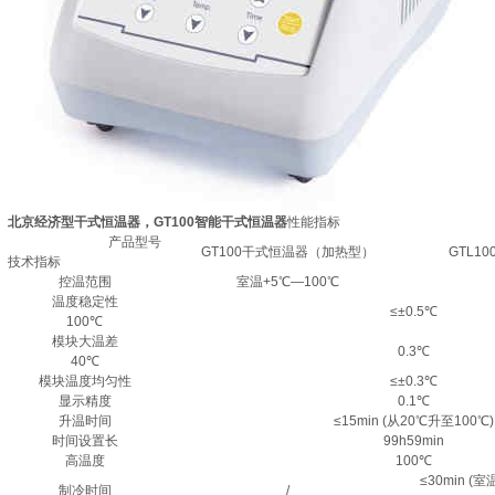
北京经济型干式恒温器，GT100智能干式恒温器
性能指标
产品型号
GT100干式恒温器（加热型）
GTL1
技术指标
控温范围
室温+5℃—100℃
温度稳定性
≤±0.5℃
100℃
模块大温差
0.3℃
40℃
模块温度均匀性
≤±0.3℃
显示精度
0.1℃
升温时间
≤15min (从20℃升至100℃)
时间设置长
99h59min
高温度
100℃
≤30min (
制冷时间
/