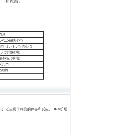
下时检测)；
描述
25×1.5ml离心管
.5ml+15×1.5ml离心管
30 (方槽模块)
l酶标板 (平底)
×15ml
50ml
可广泛应用于样品的保存和反应、DNA扩增