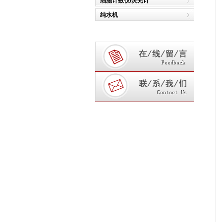
细胞计数仪/荧光计
纯水机