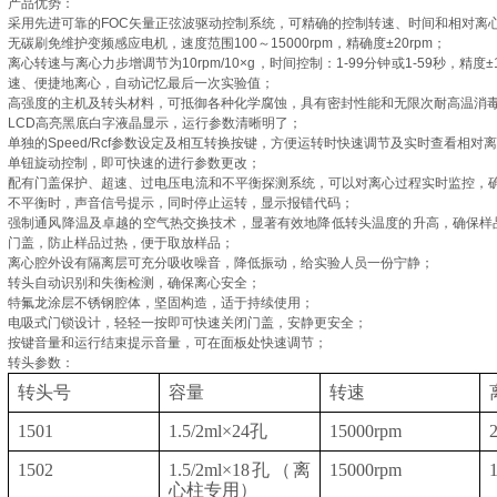
产品优势：
采用先进可靠的FOC矢量正弦波驱动控制系统，可精确的控制转速、时间和相对离
无碳刷免维护变频感应电机，速度范围100～15000rpm，精确度±20rpm；
离心转速与离心力步增调节为10rpm/10×g，时间控制：1-99分钟或1-59秒，精度±
速、便捷地离心，自动记忆最后一次实验值；
高强度的主机及转头材料，可抵御各种化学腐蚀，具有密封性能和无限次耐高温消
LCD高亮黑底白字液晶显示，运行参数清晰明了；
单独的Speed/Rcf参数设定及相互转换按键，方便运转时快速调节及实时查看相对
单钮旋动控制，即可快速的进行参数更改；
配有门盖保护、超速、过电压电流和不平衡探测系统，可以对离心过程实时监控，确
不平衡时，声音信号提示，同时停止运转，显示报错代码；
强制通风降温及卓越的空气热交换技术，显著有效地降低转头温度的升高，确保样
门盖，防止样品过热，便于取放样品；
离心腔外设有隔离层可充分吸收噪音，降低振动，给实验人员一份宁静；
转头自动识别和失衡检测，确保离心安全；
特氟龙涂层不锈钢腔体，坚固构造，适于持续使用；
电吸式门锁设计，轻轻一按即可快速关闭门盖，安静更安全；
按键音量和运行结束提示音量，可在面板处快速调节；
转头参数：
转头号
容量
转速
1501
1.5/2ml×24
孔
15000rpm
1502
1.5/2ml×18
孔
（
离
15000rpm
心柱专用
）