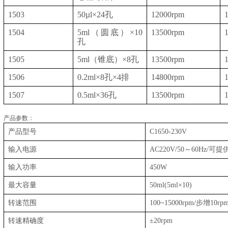
1503
50µl×24
孔
12000rpm
1504
5ml（
圆底
）×10
13500rpm
孔
1505
5ml（
锥底
）×8
孔
13500rpm
1506
0.2ml×8
孔
×4
排
14800rpm
1507
0.5ml×36
孔
13500rpm
产品参数：
产品型号
C1650-230V
输入电源
AC220V/50～60Hz/
可提
输入功率
450W
最大容量
50ml(5ml×10)
转速范围
100~15000rpm/
步增
10rp
转速精确度
±20rpm