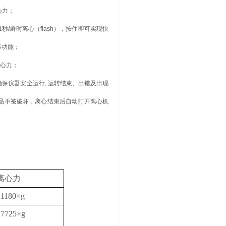
心力；
1秒/瞬时离心（flash），按住即可实现快
毒功能；
离心力；
保仪器安全运行, 运转结束、出错及出现
品不被破坏，离心结束后自动打开离心机
离心力
21180×g
17725×g