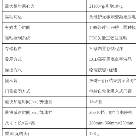
最大相对离心力
21180×g/
步增
10×g
驱动马达
免维护无碳刷变频感应电
有效离心时间
1-99
分钟
/1-99
秒
；
两种模
驱动控制系统
FOC
矢量正弦波驱动
存储程序
30
条内置存储程序
显示方式
LCD
高亮黑底白字液晶
操控方式
物理按键
+
旋钮
提示音
按键
+
运行结束提示音
4
门盖锁闭方式
电控自动化吸入式门锁
最快加速时间
[sec]/
升速挡
18s/9
挡
最快减速时间
[sec]/
降速挡
20s/10
挡
，0
挡自由停机
尺寸
：
长
×
宽
×
高
280mm×360mm×250mm
重量
(
无转头
)
17Kg