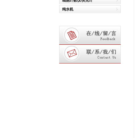
细胞计数仪/荧光计
纯水机