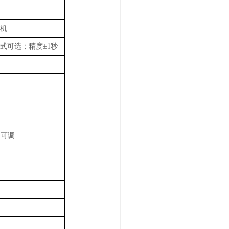
机
式可选
；
精度
±1
秒
挡可调