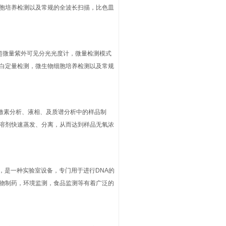
胞培养检测以及常规的全波长扫描，比色皿
全波长超微量紫外可见分光光度计，微量检测模式
白定量检测，微生物细胞培养检测以及常规
、激素分析、液相、及质谱分析中的样品制
溶剂快速蒸发、分离，从而达到样品无氧浓
on）仪器，是一种实验室设备，专门用于进行DNA的
物制药，环境监测，食品监测等有着广泛的